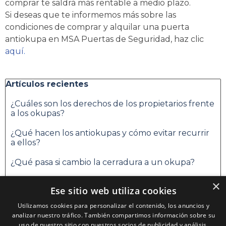
comprar te saldrá más rentable a medio plazo.
Si deseas que te informemos más sobre las
condiciones de comprar y alquilar una puerta
antiokupa en MSA Puertas de Seguridad, haz clic
aquí
.
Saltar el bloque Artículos recientes
Artículos recientes
¿Cuáles son los derechos de los propietarios frente
a los okupas?
¿Qué hacen los antiokupas y cómo evitar recurrir
a ellos?
¿Qué pasa si cambio la cerradura a un okupa?
¿Se puede vender una casa con okupas?
×
Ese sitio web utiliza cookies
Saltar el bloque Categorías
Categorías
Utilizamos cookies para personalizar el contenido, los anuncios y
analizar nuestro tráfico. También compartimos información sobre su
Alquiler puertas antiokupas
uso de nuestro sitio con nuestros socios de publicidad y análisis,