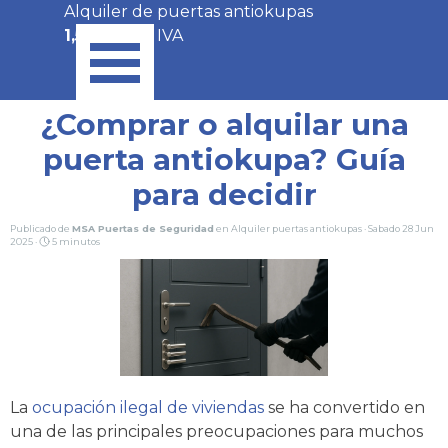
Vaya al Contenido
Alquiler de puertas antiokupas
Saltar menú
1,50€/día
+ IVA
¿Comprar o alquilar una
puerta antiokupa? Guía
para decidir
Publicado de
MSA Puertas de Seguridad
en
Alquiler puertas antiokupas
· Sabado 28 Jun
2025 ·
5 minutos
La
ocupación ilegal de viviendas
se ha convertido en
una de las principales preocupaciones para muchos