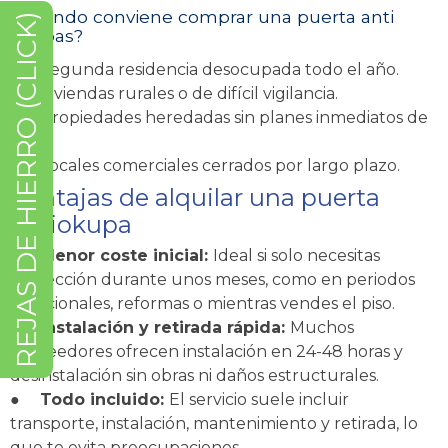
¿Cuándo conviene comprar una puerta anti
REJAS DE HIERRO (CLICK)
okupas?
●
Segunda residencia desocupada todo el año.
●
Viviendas rurales o de difícil vigilancia.
●
Propiedades heredadas sin planes inmediatos de
uso.
●
Locales comerciales cerrados por largo plazo.
Ventajas de alquilar una puerta
antiokupa
●
Menor coste inicial:
Ideal si solo necesitas
protección durante unos meses, como en periodos
vacacionales, reformas o mientras vendes el piso.
●
Instalación y retirada rápida:
Muchos
proveedores ofrecen instalación en 24-48 horas y
desinstalación sin obras ni daños estructurales.
●
Todo incluido:
El servicio suele incluir
transporte, instalación, mantenimiento y retirada, lo
que te evita preocupaciones.