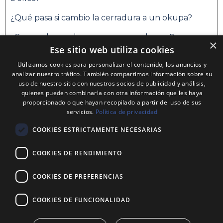
¿Qué pasa si cambio la cerradura a un okupa?
¿Se puede vender una casa con okupas?
×
Ese sitio web utiliza cookies
Saltar el bloque Categorías
Categorías
Utilizamos cookies para personalizar el contenido, los anuncios y
Alquiler puertas antiokupas
analizar nuestro tráfico. También compartimos información sobre su
uso de nuestro sitio con nuestros socios de publicidad y análisis,
quienes pueden combinarla con otra información que les haya
Caracteristicas Puertas Antiokupas
proporcionado o que hayan recopilado a partir del uso de sus
servicios.
Política de privacidad
Instalación Puertas Antiokupas
COOKIES ESTRICTAMENTE NECESARIAS
Normativa Puertas Antiokupas
Todas las categorías
COOKIES DE RENDIMIENTO
COOKIES DE PREFERENCIAS
COOKIES DE FUNCIONALIDAD
Legal
Aviso Legal