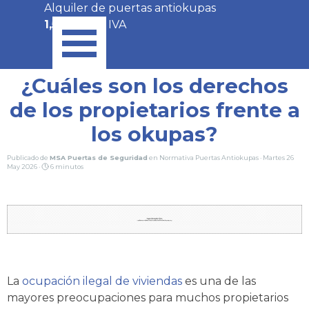
Vaya al Contenido
Alquiler de puertas antiokupas
Saltar menú
1,50€/día
+ IVA
¿Cuáles son los derechos
de los propietarios frente a
los okupas?
Publicado de
MSA Puertas de Seguridad
en
Normativa Puertas Antiokupas
· Martes 26
May 2026 ·
6 minutos
La
ocupación ilegal de viviendas
es una de las
mayores preocupaciones para muchos propietarios