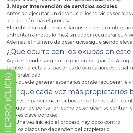
3. Mayor intervención de servicios sociales
Antes de ejecutar un desahucio, los servicios sociale
alargar aún más el proceso.
El problema real: tiempos largos e incertidumbre, aun
enfrentan a:meses (o más) sin poder recuperar su vivi
Además, el número de desahucios sigue siendo elevad
¿Qué ocurre con los okupas en este
Aquí es donde surge una gran preocupación. Aunque l
también afecta a situaciones de ocupación, especial
vulnerabilidad.
REJAS DE HIERRO (CLICK)
Esto puede generar escenarios donde recuperar la vi
Por qué cada vez más propietarios
Ante este panorama, muchos propietarios están cambi
En lugar de pensar en cómo desahuciar, se centran en
Esto es clave porque:
●
Una vez iniciado el proceso, hay poco control.
●
Los plazos no dependen del propietario.