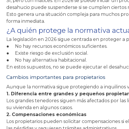
Sí, pero con matices. En 2026 se puede iniciar un pro
desahucio puede suspenderse si se cumplen ciertos r
Esto genera una situación compleja para muchos pro
forma inmediata.
¿A quién protege la normativa actu
La legislación en 2026 sigue centrada en proteger a p
●
No hay recursos económicos suficientes.
●
Existe riesgo de exclusión social.
●
No hay alternativa habitacional.
En estos supuestos, no se puede ejecutar el desahucio 
Cambios importantes para propietarios
Aunque la normativa sigue protegiendo a inquilinos 
1. Diferencia entre grandes y pequeños propietar
Los grandes tenedores siguen más afectados por las l
su vivienda en algunos casos.
2. Compensaciones económicas
Los propietarios pueden solicitar compensaciones si 
las pérdidas y requieren trámites administrativos.