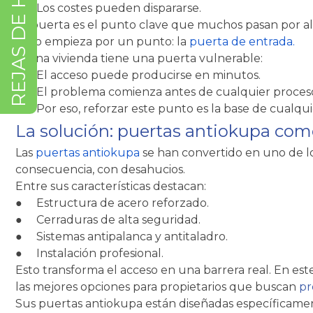
●
Los costes pueden dispararse.
La puerta es el punto clave que muchos pasan por alt
todo empieza por un punto: la
puerta de entrada.
Si una vivienda tiene una puerta vulnerable:
●
El acceso puede producirse en minutos.
●
El problema comienza antes de cualquier proceso
●
Por eso, reforzar este punto es la base de cualquie
La solución: puertas antiokupa com
Las
puertas antiokupa
se han convertido en uno de lo
consecuencia, con desahucios.
Entre sus características destacan:
●
Estructura de acero reforzado.
●
Cerraduras de alta seguridad.
●
Sistemas antipalanca y antitaladro.
●
Instalación profesional.
Esto transforma el acceso en una barrera real. En e
las mejores opciones para propietarios que buscan
pr
Sus puertas antiokupa están diseñadas específicamen