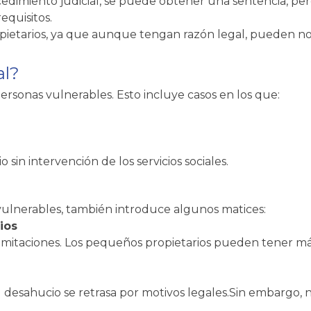
cedimiento judicial, se puede obtener una sentencia, per
equisitos.
pietarios, ya que aunque tengan razón legal, pueden no
al?
ersonas vulnerables. Esto incluye casos en los que:
sin intervención de los servicios sociales.
vulnerables, también introduce algunos matices:
ios
imitaciones. Los pequeños propietarios pueden tener más
el desahucio se retrasa por motivos legales.Sin embargo,