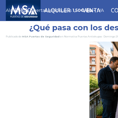
Vaya al Contenido
Sal
INICIO
ALQUILER
VENTA
C
Alquiler de puertas antiokupas
1,50€/día
+ IVA
¿Qué pasa con los des
Publicado de
MSA Puertas de Seguridad
en
Normativa Puertas Antiokupas
· Domingo 26