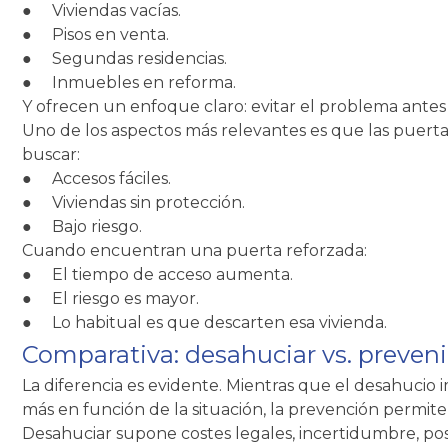
●
Viviendas vacías.
●
Pisos en venta.
●
Segundas residencias.
●
Inmuebles en reforma.
Y ofrecen un enfoque claro: evitar el problema ante
Uno de los aspectos más relevantes es que las puerta
buscar:
●
Accesos fáciles.
●
Viviendas sin protección.
●
Bajo riesgo.
Cuando encuentran una puerta reforzada:
●
El tiempo de acceso aumenta.
●
El riesgo es mayor.
●
Lo habitual es que descarten esa vivienda.
Comparativa: desahuciar vs. preveni
La diferencia es evidente. Mientras que el desahucio
más en función de la situación, la prevención permite
Desahuciar supone costes legales, incertidumbre, pos