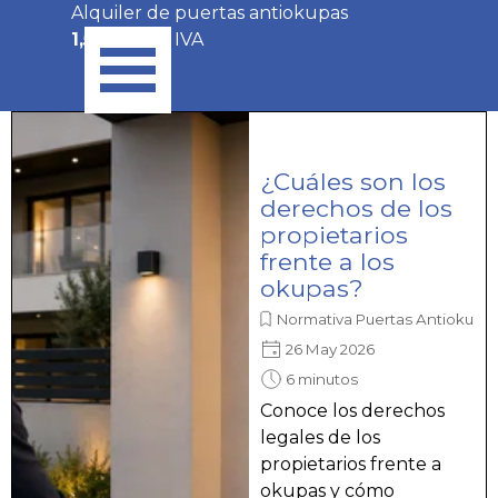
Vaya al Contenido
Alquiler de puertas antiokupas
Saltar menú
1,50€/día
+ IVA
¿Cuáles son los
derechos de los
propietarios
frente a los
okupas?
Normativa Puertas Antiokupa
26 May 2026
6 minutos
Conoce los derechos
legales de los
propietarios frente a
okupas y cómo