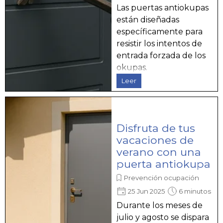
Las puertas antiokupas
están diseñadas
específicamente para
resistir los intentos de
entrada forzada de los
okupas.
Leer
Disfruta de tus
vacaciones de
verano con una
puerta antiokupa
Prevención ocupación
25 Jun 2025
6 minutos
Durante los meses de
julio y agosto se dispara