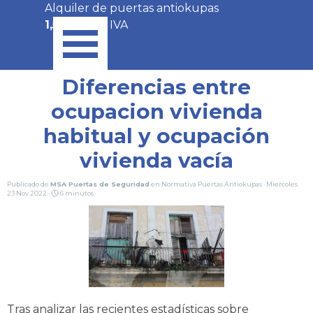
Vaya al Contenido
Alquiler de puertas antiokupas
Saltar menú
1,50€/día
+ IVA
Diferencias entre
ocupacion vivienda
habitual y ocupación
vivienda vacía
Publicado de
MSA Puertas de Seguridad
en
Normativa Puertas Antiokupas
· Miercoles
23 Nov 2022 ·
6 minutos
Tras analizar las recientes estadísticas sobre