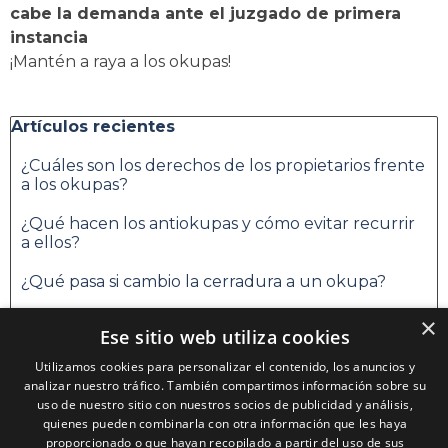
cabe la demanda ante el juzgado de primera
instancia
¡Mantén a raya a los okupas!
Saltar el bloque Artículos recientes
Artículos recientes
¿Cuáles son los derechos de los propietarios frente
a los okupas?
¿Qué hacen los antiokupas y cómo evitar recurrir
a ellos?
¿Qué pasa si cambio la cerradura a un okupa?
¿Se puede vender una casa con okupas?
×
Ese sitio web utiliza cookies
Saltar el bloque Categorías
Categorías
Utilizamos cookies para personalizar el contenido, los anuncios y
analizar nuestro tráfico. También compartimos información sobre su
Alquiler puertas antiokupas
uso de nuestro sitio con nuestros socios de publicidad y análisis,
quienes pueden combinarla con otra información que les haya
Caracteristicas Puertas Antiokupas
proporcionado o que hayan recopilado a partir del uso de sus